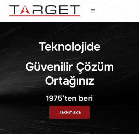
Skip
to
Toggle
content
Navigation
Anasayfa
Teknolojide
TechNews
Güvenilir Çözüm
Hakkımızda
Ortağınız
Haberler
1975’ten beri
Faaliyet Alanları
Hakkımızda
Müşterilerimiz