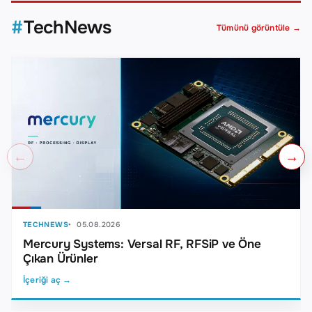
TechNews
Tümünü görüntüle
→
←
→
TECHNEWS
05.08.2026
Mercury Systems: Versal RF, RFSiP ve Öne
Çıkan Ürünler
İçeriği aç →