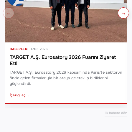
←
→
HABERLER
17.06.2026
TARGET A.Ş. Eurosatory 2026 Fuarını Ziyaret
Etti
TARGET A.Ş., Eurosatory 2026 kapsamında Paris’te sektörün
önde gelen firmalarıyla bir araya gelerek iş birliklerini
güçlendirdi.
İçeriği aç →
İlk habere dön