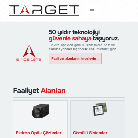
Skip
to
Toggle
content
Navigation
Anasayfa
50 yıldır teknolojiyi
güvenle sahaya
taşıyoruz.
Elektro-optikten gömülü sistemlere, test ve
TechNews
simülasyondan nişancılık çözümlerine; global
teknoloji ortaklarımızın yetkinliklerini yerel
mühendislik ve saha deneyimiyle
Faaliyet alanlarını inceleyin ↓
SINCE 1975
buluşturuyoruz.
Hakkımızda
Haberler
Faaliyet
Alanları
Faaliyet Alanları
Müşterilerimiz
Elektro Optik Çözümler
Gömülü Sistemler