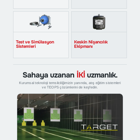
İletişim
EN
Test ve Simülasyon
Keskin Nişancılık
Sistemleri
Ekipmanı
Sahaya uzanan
İKİ
uzmanlık.
Kurumsal teknoloji temsilciliğimizin yanında, atış eğitim sistemleri
ve TEOPS çözümlerini de keşfedin.