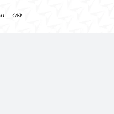
kası
KVKK