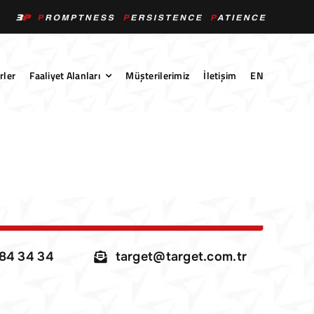
rler
Faaliyet Alanları
Müşterilerimiz
İletişim
EN
284 34 34
target@target.com.tr