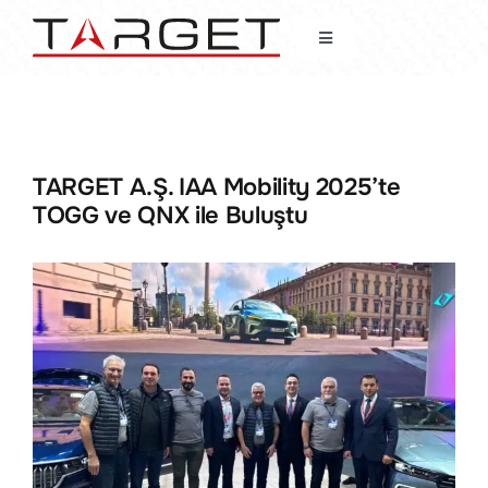
Skip
to
Toggle
content
Navigation
Anasayfa
TechNews
TARGET A.Ş. IAA Mobility 2025’te
TOGG ve QNX ile Buluştu
Hakkımızda
Haberler
Faaliyet Alanları
Müşterilerimiz