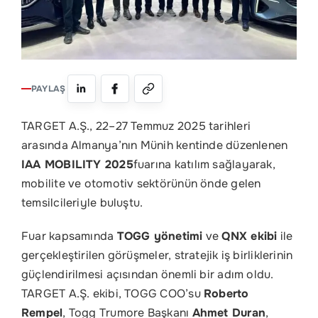
İletişim
EN
PAYLAŞ
TARGET A.Ş., 22–27 Temmuz 2025 tarihleri
arasında Almanya’nın Münih kentinde düzenlenen
IAA MOBILITY 2025
fuarına katılım sağlayarak,
mobilite ve otomotiv sektörünün önde gelen
temsilcileriyle buluştu.
Fuar kapsamında
TOGG yönetimi
ve
QNX ekibi
ile
gerçekleştirilen görüşmeler, stratejik iş birliklerinin
güçlendirilmesi açısından önemli bir adım oldu.
TARGET A.Ş. ekibi, TOGG COO’su
Roberto
Rempel
, Togg Trumore Başkanı
Ahmet Duran
,