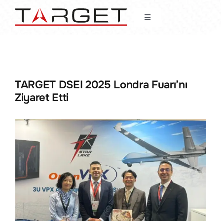
Skip
to
Toggle
content
Navigation
Anasayfa
TechNews
TARGET DSEI 2025 Londra Fuarı’nı
Ziyaret Etti
Hakkımızda
Haberler
Faaliyet Alanları
Müşterilerimiz